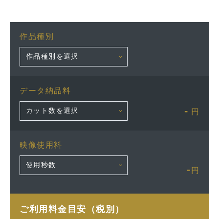
作品種別
データ納品料
-
円
映像使用料
-
円
ご利用料金目安（税別）