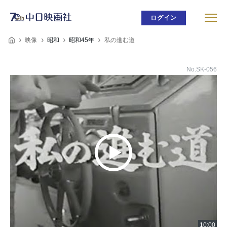
ログイン
映像
昭和
昭和45年
私の進む道
No.SK-056