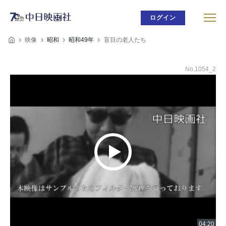
ログイン
映像
昭和
昭和49年
盲目の老人たち
No.1054_2