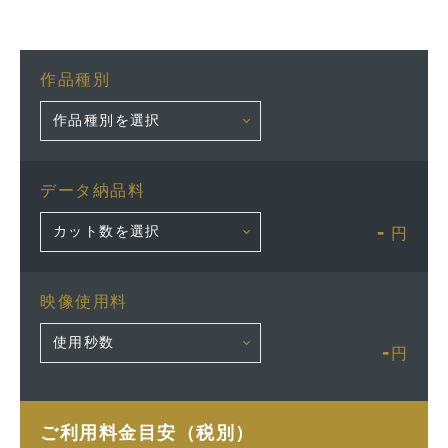
作品種別
データ納品料
-
円
映像使用料
-
円
ご利用料金目安（税別）