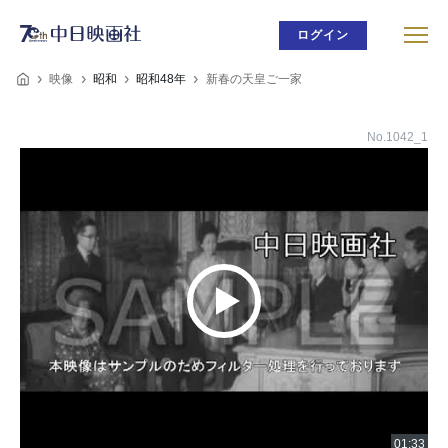
ログイン
映像
昭和
昭和48年
新春の天皇ご一家
No.1042_1