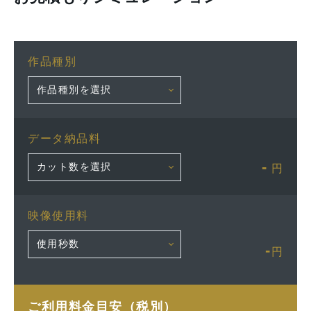
作品種別
データ納品料
-
円
映像使用料
-
円
ご利用料金目安（税別）