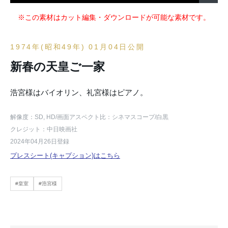
※この素材はカット編集・ダウンロードが可能な素材です。
1974年(昭和49年) 01月04日公開
新春の天皇ご一家
浩宮様はバイオリン、礼宮様はピアノ。
解像度：SD, HD
/画面アスペクト比：シネマスコープ
/白黒
クレジット：中日映画社
2024年04月26日登録
プレスシート(キャプション)はこちら
#皇室
#浩宮様