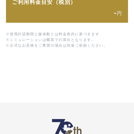
ご利用料金目安（税別）
-
円
※
使用許諾期間と媒体数とは料金表内に基づきます
※
シミュレーションは概算での算出となります。
※
正式なお見積をご希望の場合は別途ご依頼ください。