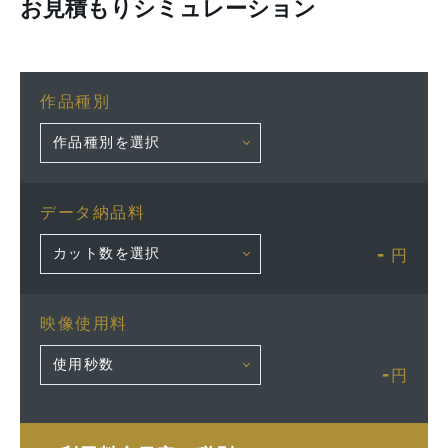
お見積もりシミュレーション
作品種別
データ納品料
-
円
映像使用料
-
円