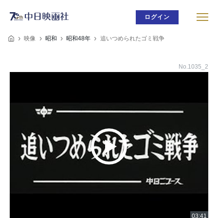
ログイン
映像
昭和
昭和48年
追いつめられたゴミ戦争
No.1035_2