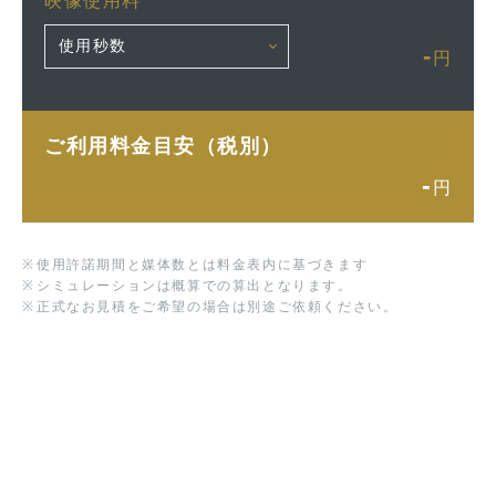
映像使用料
-
円
ご利用料金目安（税別）
-
円
※
使用許諾期間と媒体数とは料金表内に基づきます
※
シミュレーションは概算での算出となります。
※
正式なお見積をご希望の場合は別途ご依頼ください。