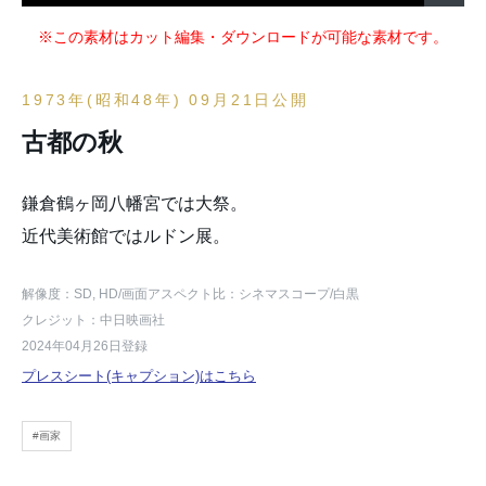
※この素材はカット編集・ダウンロードが可能な素材です。
1973年(昭和48年) 09月21日公開
古都の秋
鎌倉鶴ヶ岡八幡宮では大祭。
近代美術館ではルドン展。
解像度：SD, HD
/画面アスペクト比：シネマスコープ
/白黒
クレジット：中日映画社
2024年04月26日登録
プレスシート(キャプション)はこちら
#画家