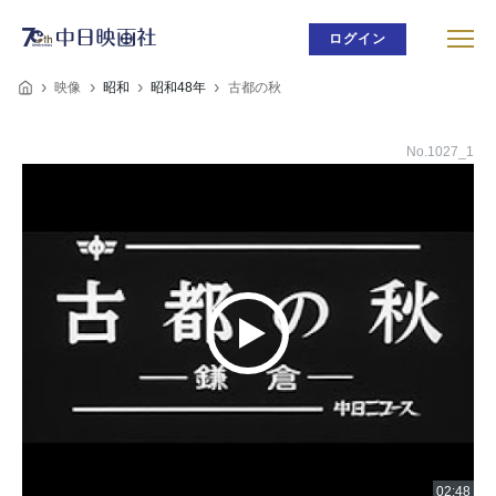
ログイン
映像
昭和
昭和48年
古都の秋
No.1027_1