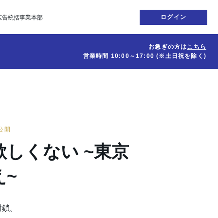
ログイン
広告統括事業本部
お急ぎの方は
こちら
営業時間
10:00～17:00
(※土日祝を除く)
日公開
しくない ~東京
え~
封鎖。