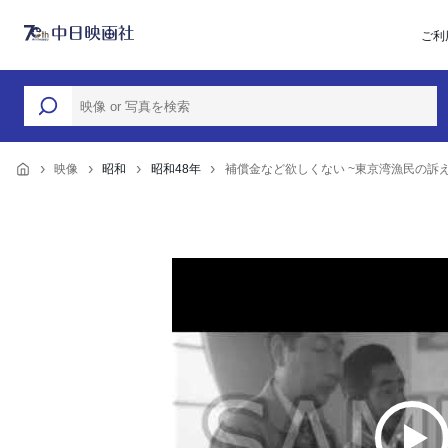
ご利
映像
昭和
昭和48年
補償金など欲しくない ~東京湾漁民の訴え