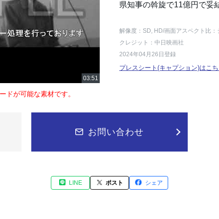
県知事の斡旋で11億円で妥
解像度：SD, HD
/画面アスペクト比：
クレジット：中日映画社
2024年04月26日登録
プレスシート(キャプション)はこち
ードが可能な素材です。
お問い合わせ
LINE
ポスト
シェア