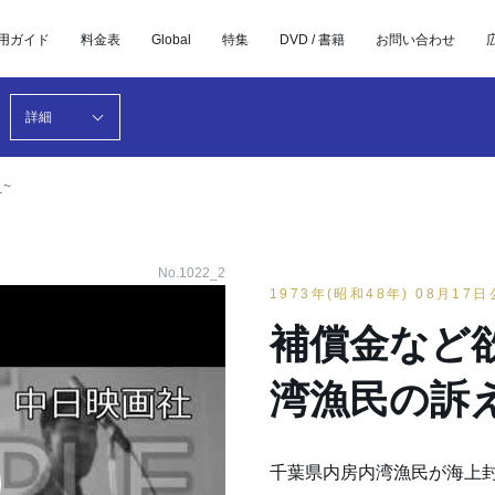
用ガイド
料金表
Global
特集
DVD / 書籍
お問い合わせ
詳細
~
No.1022_2
1973年(昭和48年) 08月17
補償金など欲
湾漁民の訴
千葉県内房内湾漁民が海上