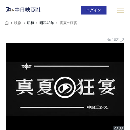
ログイン
映像
昭和
昭和48年
真夏の狂宴
No.1021_2