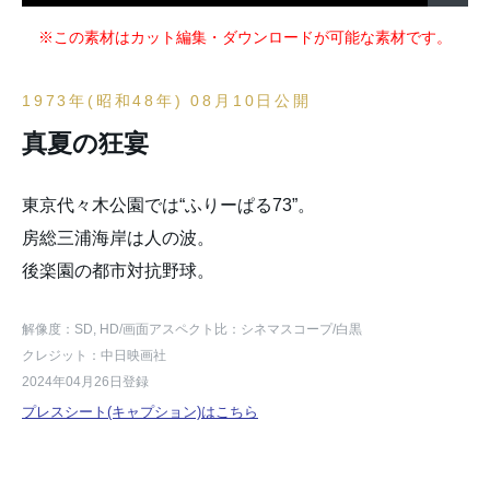
※この素材はカット編集・ダウンロードが可能な素材です。
1973年(昭和48年) 08月10日公開
真夏の狂宴
東京代々木公園では“ふりーぱる73”。
房総三浦海岸は人の波。
後楽園の都市対抗野球。
解像度：SD, HD
/画面アスペクト比：シネマスコープ
/白黒
クレジット：中日映画社
2024年04月26日登録
プレスシート(キャプション)はこちら