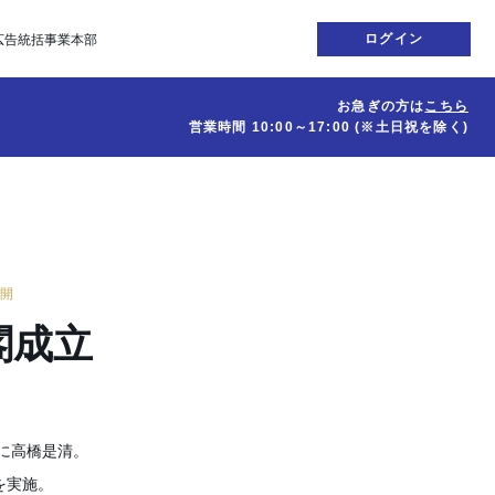
ログイン
広告統括事業本部
お急ぎの方は
こちら
営業時間
10:00～17:00
(※土日祝を除く)
公開
閣成立
に
高橋是清。
を実施。