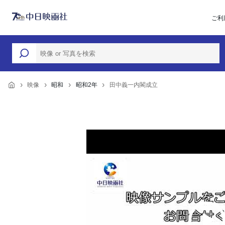
ご利
映像
昭和
昭和2年
田中義一内閣成立