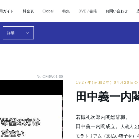
用ガイド
料金表
Global
特集
DVD / 書籍
お問い合わせ
詳細
No.CFSW01-08
1927年(昭和2年) 04月20日
田中義一内
若槻礼次郎内閣総辞職。
田中義一内閣成立。
大蔵大臣
モラトリアム（支払い猶予令）