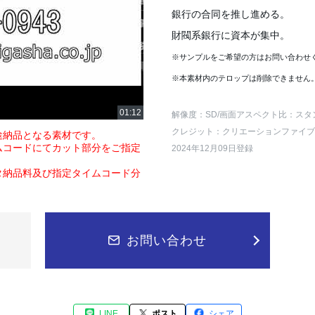
銀行の合同を推し進める。
財閥系銀行に資本が集中。
※サンプルをご希望の方はお問い合わせ
※本素材内のテロップは削除できません
解像度：SD
/画面アスペクト比：スタ
クレジット：クリエーションファイブ
途納品となる素材です。
ムコードにてカット部分をご指定
2024年12月09日登録
タ納品料及び指定タイムコード分
お問い合わせ
LINE
ポスト
シェア