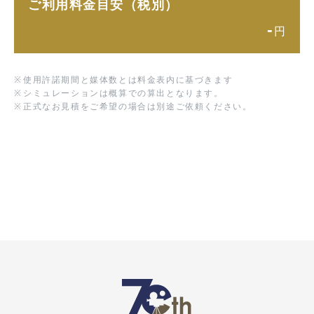
ご利用料金目安（税別）
-
円
※
使用許諾期間と媒体数とは料金表内に基づきます
※
シミュレーションは概算での算出となります。
※
正式なお見積をご希望の場合は別途ご依頼ください。