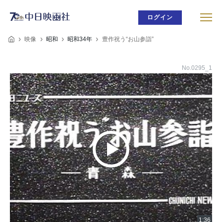
ログイン
映像
昭和
昭和34年
豊作祝う“お山参詣”
No.0295_1