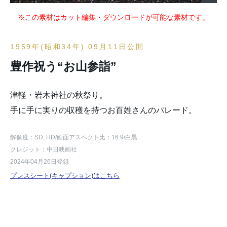
※この素材はカット編集・ダウンロードが可能な素材です。
1959年(昭和34年) 09月11日公開
豊作祝う“お山参詣”
津軽・岩木神社の秋祭り。
手に手に実りの収穫を持つお百姓さんのパレード。
解像度：SD, HD
/画面アスペクト比：16:9
/白黒
クレジット：中日映画社
2024年04月26日登録
プレスシート(キャプション)はこちら