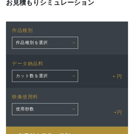
お見積もりシミュレーション
作品種別
データ納品料
-
円
映像使用料
-
円