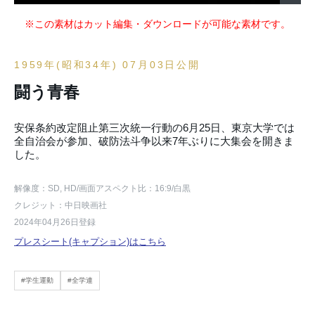
※この素材はカット編集・ダウンロードが可能な素材です。
1959年(昭和34年) 07月03日公開
闘う青春
安保条約改定阻止第三次統一行動の6月25日、東京大学では
全自治会が参加、破防法斗争以来7年ぶりに大集会を開きま
した。
解像度：SD, HD
/画面アスペクト比：16:9
/白黒
クレジット：中日映画社
2024年04月26日登録
プレスシート(キャプション)はこちら
#学生運動
#全学連