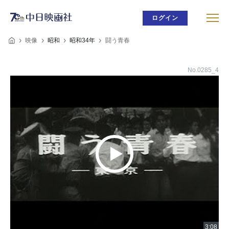
ログイン
映像
昭和
昭和34年
闘う青春
No.0285_4