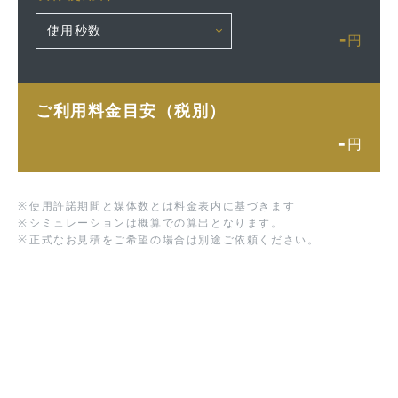
-
円
ご利用料金目安（税別）
-
円
※
使用許諾期間と媒体数とは料金表内に基づきます
※
シミュレーションは概算での算出となります。
※
正式なお見積をご希望の場合は別途ご依頼ください。