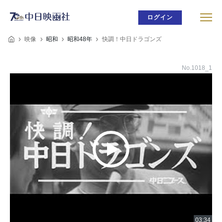
ログイン
映像
昭和
昭和48年
快調！中日ドラゴンズ
No.1018_1