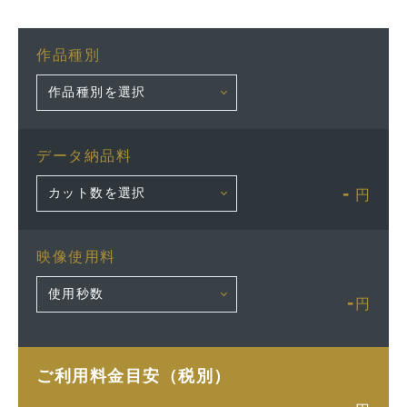
作品種別
データ納品料
-
円
映像使用料
-
円
ご利用料金目安（税別）