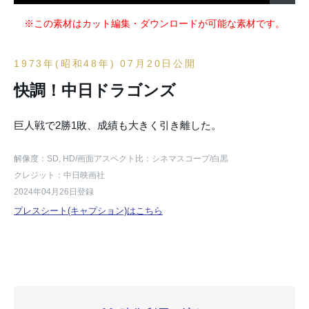
※この素材はカット編集・ダウンロードが可能な素材です。
1973年(昭和48年) 07月20日公開
快調！中日ドラゴンズ
巨人戦で2勝1敗、成績も大きく引き離した。
解像度：SD, HD
/画面アスペクト比：シネマスコープ
/白黒
クレジット：中日映画社
2024年04月26日登録
プレスシート(キャプション)はこちら