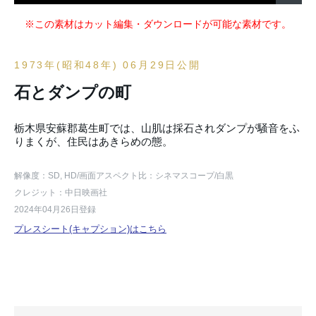
※この素材はカット編集・ダウンロードが可能な素材です。
1973年(昭和48年) 06月29日公開
石とダンプの町
栃木県安蘇郡葛生町では、山肌は採石されダンプが騒音をふ
りまくが、住民はあきらめの態。
解像度：SD, HD
/画面アスペクト比：シネマスコープ
/白黒
クレジット：中日映画社
2024年04月26日登録
プレスシート(キャプション)はこちら