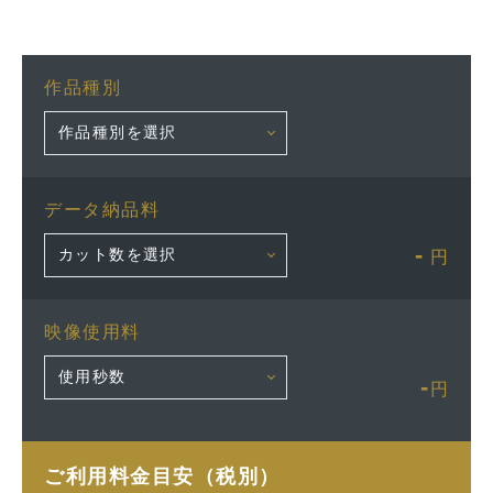
作品種別
データ納品料
-
円
映像使用料
-
円
ご利用料金目安（税別）