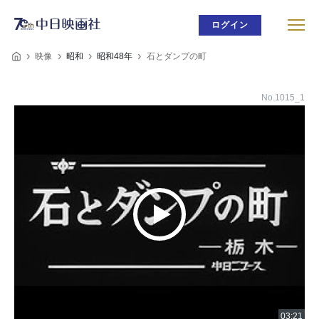
ログイン
映像
昭和
昭和48年
石とダンプの町
No.1015_1