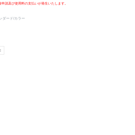
途申請及び使用料の支払いが発生いたします。
ンダード
/カラー
念