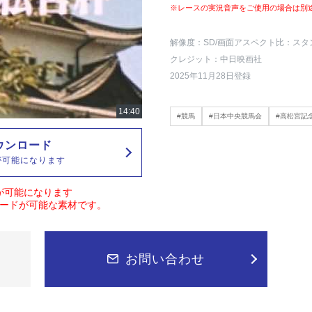
※レースの実況音声をご使用の場合は別
解像度：SD
/画面アスペクト比：スタ
クレジット：中日映画社
2025年11月28日登録
#競馬
#日本中央競馬会
#高松宮記
ウンロード
が可能になります
が可能になります
ードが可能な素材です。
お問い合わせ