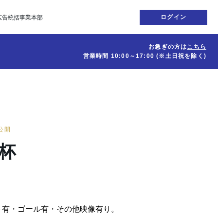
ログイン
広告統括事業本部
お急ぎの方は
こちら
営業時間
10:00～17:00
(※土日祝を除く)
日公開
杯
ト有・ゴール有・その他映像有り。