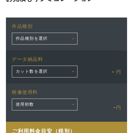
作品種別
データ納品料
-
円
映像使用料
-
円
ご利用料金目安（税別）