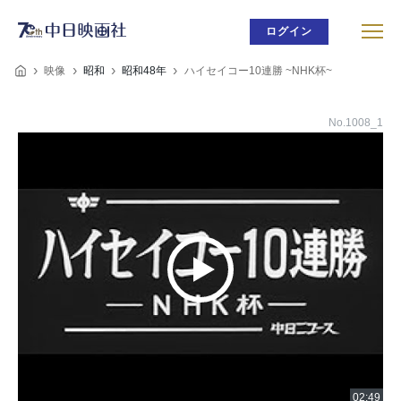
ログイン
映像
昭和
昭和48年
ハイセイコー10連勝 ~NHK杯~
No.1008_1