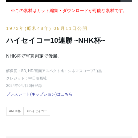
※この素材はカット編集・ダウンロードが可能な素材です。
1973年(昭和48年) 05月11日公開
ハイセイコー10連勝 ~NHK杯~
NHK杯で写真判定で優勝。
解像度：SD, HD
/画面アスペクト比：シネマスコープ
/白黒
クレジット：中日映画社
2024年04月26日登録
プレスシート(キャプション)はこちら
#NHK杯
#ハイセイコー