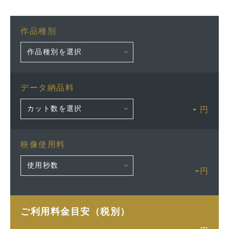
作品種別
データ納品料
-
円
映像使用料
-
円
ご利用料金目安（税別）