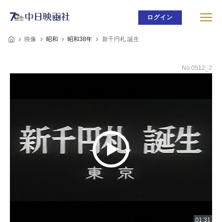
ログイン
映像
昭和
昭和38年
新千円札 誕生
No.0512_2