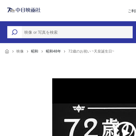
ご利
映像
昭和
昭和48年
72歳のお祝い ~天皇誕生日~