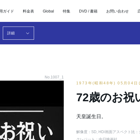
用ガイド
料金表
Global
特集
DVD / 書籍
お問い合わせ
詳細
No.1007_1
1973年(昭和48年) 05月04
72歳のお祝
天皇誕生日。
解像度：SD, HD
/画面アスペクト比：
クレジット：中日映画社