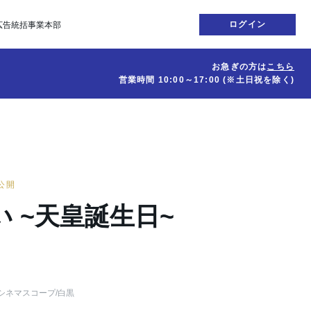
ログイン
広告統括事業本部
お急ぎの方は
こちら
営業時間
10:00～17:00
(※土日祝を除く)
日公開
い ~天皇誕生日~
シネマスコープ
/白黒