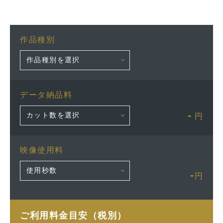
作品種別
データ納品料
-
円
映像使用料
-
円
ご利用料金目安（税別）