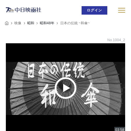
ログイン
映像
昭和
昭和48年
日本の伝統 ~和傘~
No.1004_2