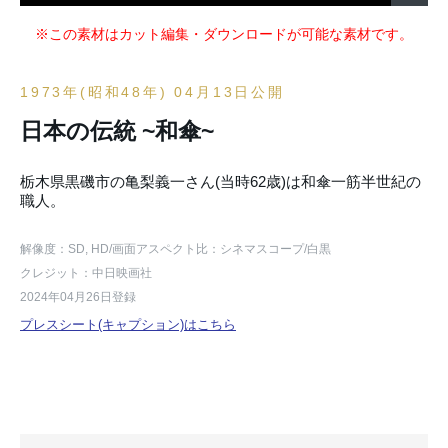
※この素材はカット編集・ダウンロードが可能な素材です。
1973年(昭和48年) 04月13日公開
日本の伝統 ~和傘~
栃木県黒磯市の亀梨義一さん(当時62歳)は和傘一筋半世紀の
職人。
解像度：SD, HD
/画面アスペクト比：シネマスコープ
/白黒
クレジット：中日映画社
2024年04月26日登録
プレスシート(キャプション)はこちら