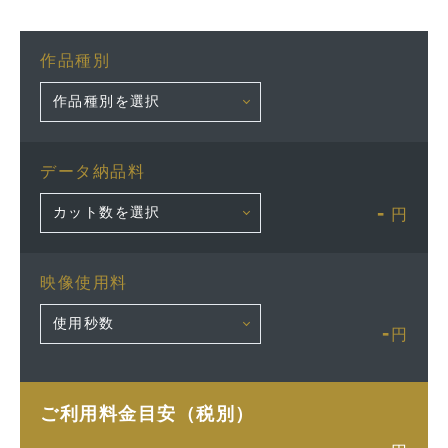
作品種別
データ納品料
-
円
映像使用料
-
円
ご利用料金目安（税別）