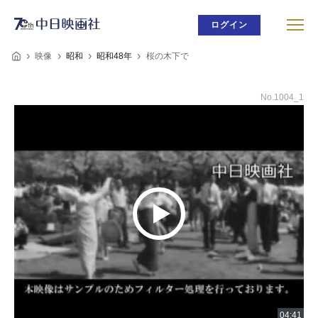
ログイン
映像
昭和
昭和48年
桜の木下で
No.1004_1