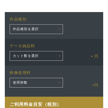
作品種別
データ納品料
-
円
映像使用料
-
円
ご利用料金目安（税別）