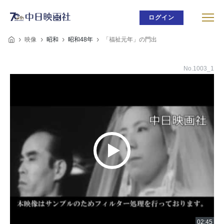
ログイン
映像
昭和
昭和48年
「福祉元年」の門出
No.1003_1