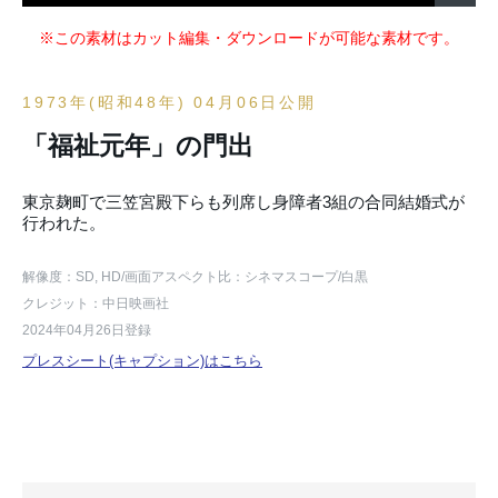
※この素材はカット編集・ダウンロードが可能な素材です。
1973年(昭和48年) 04月06日公開
「福祉元年」の門出
東京麹町で三笠宮殿下らも列席し身障者3組の合同結婚式が
行われた。
解像度：SD, HD
/画面アスペクト比：シネマスコープ
/白黒
クレジット：中日映画社
2024年04月26日登録
プレスシート(キャプション)はこちら