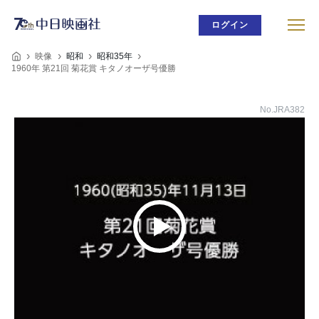
ログイン
映像
昭和
昭和35年
1960年 第21回 菊花賞 キタノオーザ号優勝
No.JRA382