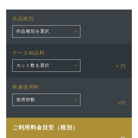
作品種別
データ納品料
-
円
映像使用料
-
円
ご利用料金目安（税別）