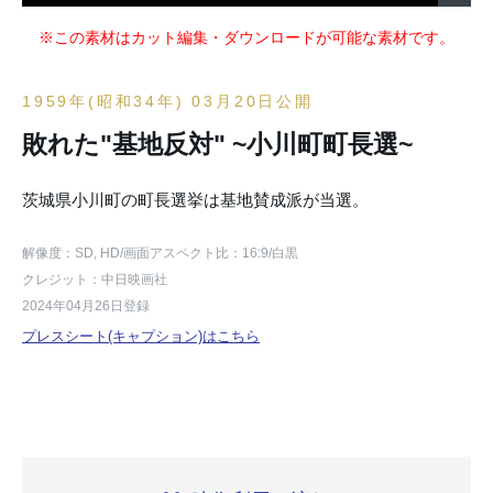
※この素材はカット編集・ダウンロードが可能な素材です。
1959年(昭和34年) 03月20日公開
敗れた"基地反対" ~小川町町長選~
茨城県小川町の町長選挙は基地賛成派が当選。
解像度：SD, HD
/画面アスペクト比：16:9
/白黒
クレジット：中日映画社
2024年04月26日登録
プレスシート(キャプション)はこちら