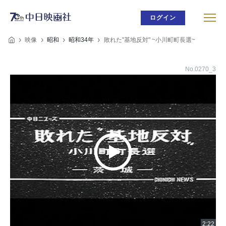
ログイン
映像
昭和
昭和34年
敗れた"基地反対" ~小川町町長選~
No.0270_3