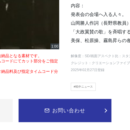
内容：
発表会の会場へ入る人々。
山岡勝人作詞（長野県教員
「大政翼賛の歌」を斉唱す
美保、松原操、霧島昇らの
途納品となる素材です。
解像度：SD
/画面アスペクト比：スタ
ムコードにてカット部分をご指定
クレジット：クリエーションファイブ
2025年02月27日登録
タ納品料及び指定タイムコード分
#戦中ニュース
お問い合わせ