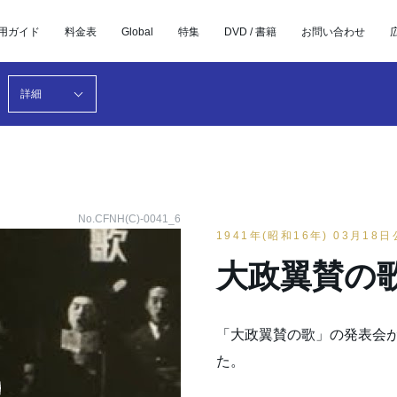
用ガイド
料金表
Global
特集
DVD / 書籍
お問い合わせ
詳細
No.CFNH(C)-0041_6
1941年(昭和16年) 03月18
大政翼賛の
「大政翼賛の歌」の発表会が
た。