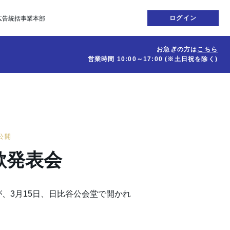
ログイン
広告統括事業本部
お急ぎの方は
こちら
営業時間
10:00～17:00
(※土日祝を除く)
日公開
歌発表会
、3月15日、日比谷公会堂で開かれ