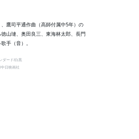
）、鷹司平通作曲（高師付属中5年）の
る徳山璉、奥田良三、東海林太郎、長門
各歌手（音）。
ンダード
/白黒
/中日映画社