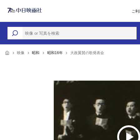
ご利
映像
昭和
昭和16年
大政翼賛の歌発表会