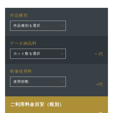
作品種別
データ納品料
-
円
映像使用料
-
円
ご利用料金目安（税別）