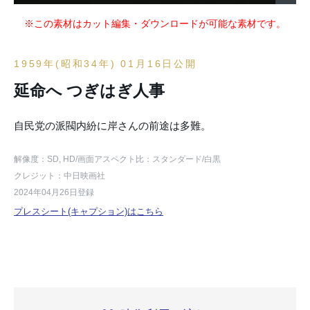
※この素材はカット編集・ダウンロードが可能な素材です。
1959年(昭和34年) 01月16日公開
延命へ つぎはぎ人事
自民党の派閥内紛に岸さんの前途は多難。
解像度：SD, HD
/画面アスペクト比：スタンダード
/白黒
クレジット：中日映画社
2024年04月26日登録
プレスシート(キャプション)はこちら