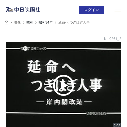
ログイン
映像
昭和
昭和34年
延命へ つぎはぎ人事
No.0261_2