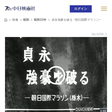
ログイン
映像
昭和
昭和33年
貞永強豪を破る ~朝日国際マラソン~
No.0256_1