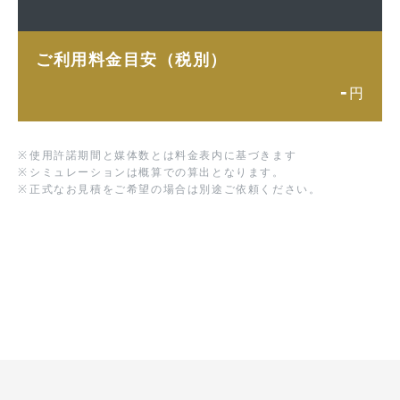
ご利用料金目安（税別）
-
円
※
使用許諾期間と媒体数とは料金表内に基づきます
※
シミュレーションは概算での算出となります。
※
正式なお見積をご希望の場合は別途ご依頼ください。