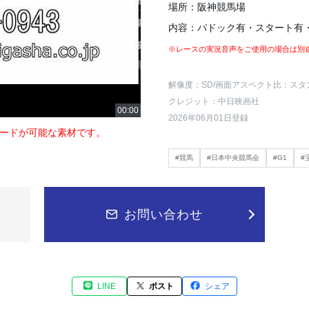
場所：阪神競馬場
内容：パドック有・スタート有
※レースの実況音声をご使用の場合は別
解像度：SD
/画面アスペクト比：スタ
クレジット：中日映画社
2026年06月01日登録
ードが可能な素材です。
#競馬
#日本中央競馬会
#G1
#
お問い合わせ
LINE
ポスト
シェア