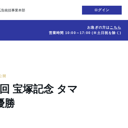
ログイン
広告統括事業本部
お急ぎの方は
こちら
営業時間
10:00～17:00
(※土日祝を除く)
日公開
29回 宝塚記念 タマ
優勝