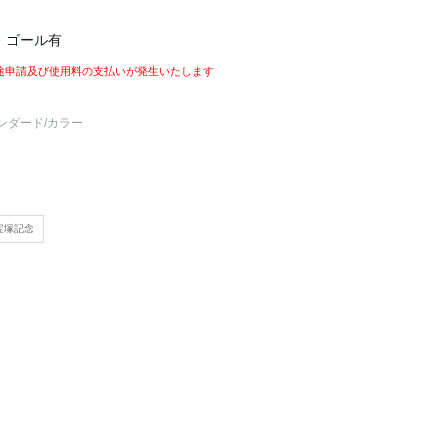
・ゴール有
途申請及び使用料の支払いが発生いたします
ンダード
/カラー
宝塚記念