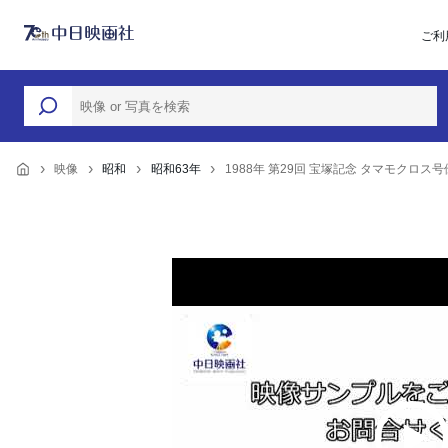
ご利
映像
昭和
昭和63年
1988年 第29回 宝塚記念 タマモクロス