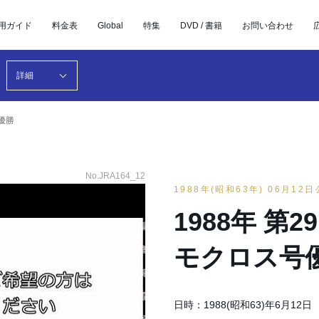
用ガイド
料金表
Global
特集
DVD / 書籍
お問い合わせ
詳細
号優勝
No.JRA164_12
1988年(昭和63年) 06月12
1988年 第
モクロス号
日時：1988(昭和63)年6月12日