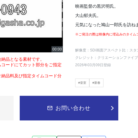
映画監督の黒沢明氏。
大山郁夫氏。
元気になった鳩山一郎氏を訪ね
※ご発注の際は映像内に埋込みのタイム
解像度：SD
/画面アスペクト比：スタ
クレジット：クリエーションファイブ
途納品となる素材です。
ムコードにてカット部分をご指定
2026年03月09日登録
タ納品料及び指定タイムコード分
#皇室
#新春
お問い合わせ