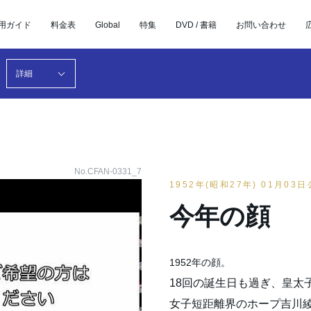
用ガイド
料金表
Global
特集
DVD / 書籍
お問い合わせ
詳細
No.CFAN-0331_7
1952年(昭和27年) 01月03
今年の顔
1952年の顔。
18回の誕生日も過ぎ、皇太
女子短距離界のホープ吉川