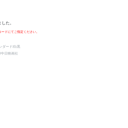
ました。
コードにてご指定ください。
ンダード
/白黒
/中日映画社