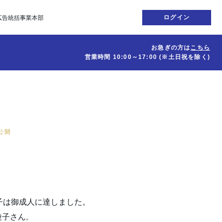
ログイン
広告統括事業本部
お急ぎの方は
こちら
営業時間
10:00～17:00
(※土日祝を除く)
日公開
子は御成人に達しました。
綾子さん
。