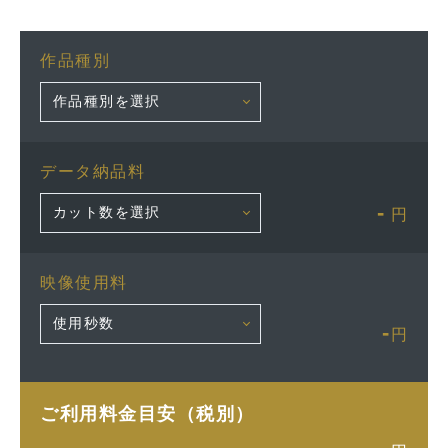
作品種別
データ納品料
-
円
映像使用料
-
円
ご利用料金目安（税別）