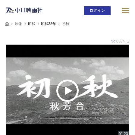
ログイン
映像
昭和
昭和38年
初秋
No.0504_1