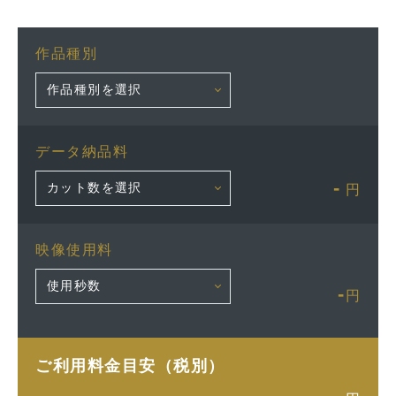
作品種別
データ納品料
-
円
映像使用料
-
円
ご利用料金目安（税別）