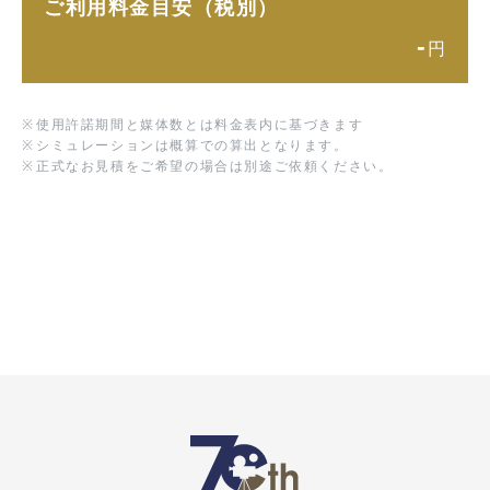
ご利用料金目安（税別）
-
円
※
使用許諾期間と媒体数とは料金表内に基づきます
※
シミュレーションは概算での算出となります。
※
正式なお見積をご希望の場合は別途ご依頼ください。