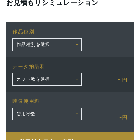
お見積もりシミュレーション
作品種別
データ納品料
-
円
映像使用料
-
円