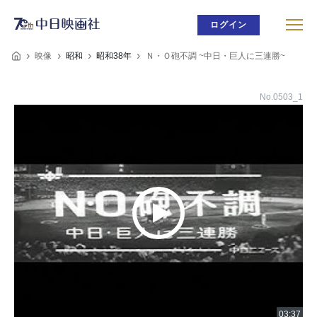
ログイン
映像
昭和
昭和38年
Ｎ・Ｏ砲不調 ~中日・巨人に三連勝~
No.0503_1