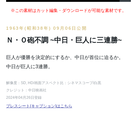
※この素材はカット編集・ダウンロードが可能な素材です。
1963年(昭和38年) 09月06日公開
Ｎ・Ｏ砲不調 ~中日・巨人に三連勝~
巨人が優勝を決定的にするか、中日が首位に迫るか。
中日が巨人に3連勝。
解像度：SD, HD
/画面アスペクト比：シネマスコープ
/白黒
クレジット：中日映画社
2024年04月26日登録
プレスシート(キャプション)はこちら