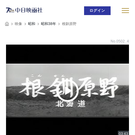
ログイン
映像
昭和
昭和38年
根釧原野
No.0502_4