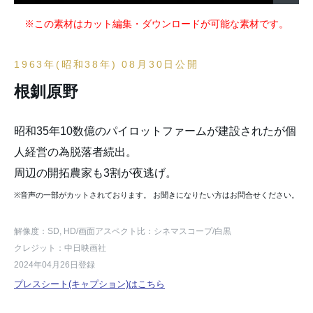
※この素材はカット編集・ダウンロードが可能な素材です。
1963年(昭和38年) 08月30日公開
根釧原野
昭和35年10数億のパイロットファームが建設されたが個
人経営の為脱落者続出。
周辺の開拓農家も3割が夜逃げ。
※音声の一部がカットされております。 お聞きになりたい方はお問合せください。
解像度：SD, HD
/画面アスペクト比：シネマスコープ
/白黒
クレジット：中日映画社
2024年04月26日登録
プレスシート(キャプション)はこちら