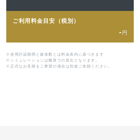
ご利用料金目安（税別）
-
円
※
使用許諾期間と媒体数とは料金表内に基づきます
※
シミュレーションは概算での算出となります。
※
正式なお見積をご希望の場合は別途ご依頼ください。