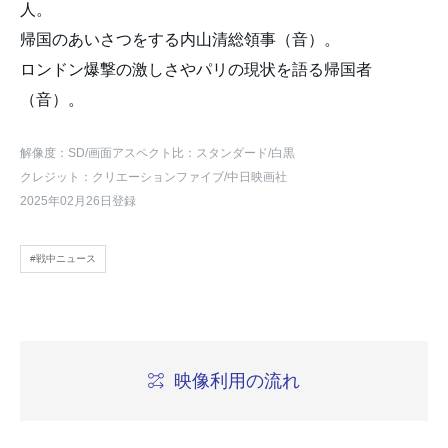
人。
帰国のあいさつをする内山清総領事（音）。
ロンドン爆撃の激しさやパリの現状を語る帰国者
（音）。
解像度：SD
/画面アスペクト比：スタンダード
/白黒
クレジット：クリエーションファイブ/中日映画社
2025年02月26日登録
#戦中ニュース
映像利用の流れ