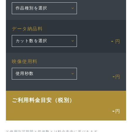
データ納品料
-
円
映像使用料
-
円
ご利用料金目安（税別）
-
円
※
使用許諾期間と媒体数とは料金表内に基づきます