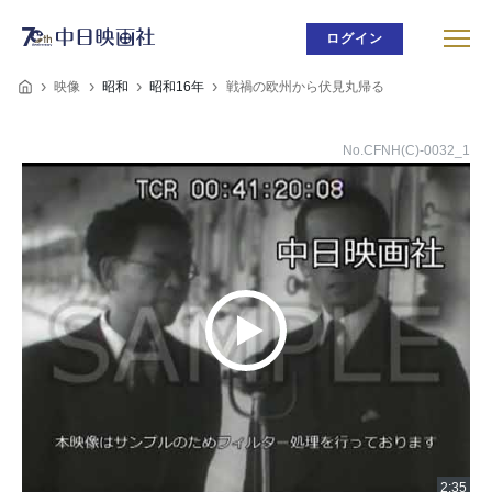
ログイン
映像
昭和
昭和16年
戦禍の欧州から伏見丸帰る
No.CFNH(C)-0032_1