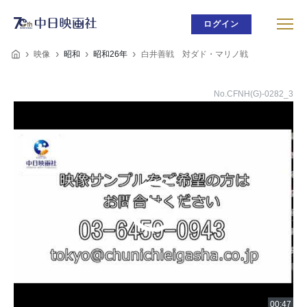
ログイン
映像
昭和
昭和26年
白井善戦 対ダド・マリノ戦
No.CFNH(G)-0282_3