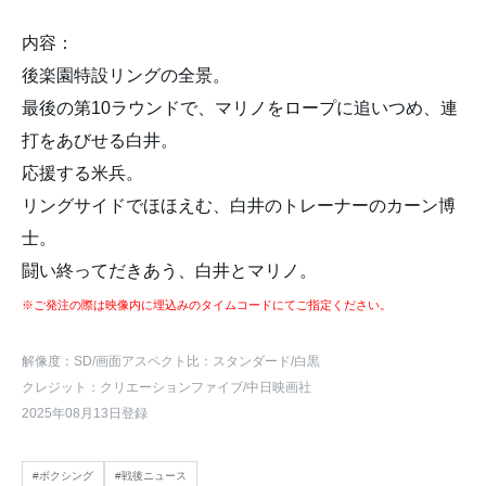
内容：
後楽園特設リングの全景。
最後の第10ラウンドで、マリノをロープに追いつめ、連
打をあびせる白井。
応援する米兵。
リングサイドでほほえむ、白井のトレーナーのカーン博
士。
闘い終ってだきあう、白井とマリノ。
※ご発注の際は映像内に埋込みのタイムコードにてご指定ください。
解像度：SD
/画面アスペクト比：スタンダード
/白黒
クレジット：クリエーションファイブ/中日映画社
2025年08月13日登録
#ボクシング
#戦後ニュース