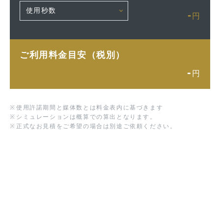
-
円
ご利用料金目安（税別）
-
円
※
使用許諾期間と媒体数とは料金表内に基づきます
※
シミュレーションは概算での算出となります。
※
正式なお見積をご希望の場合は別途ご依頼ください。