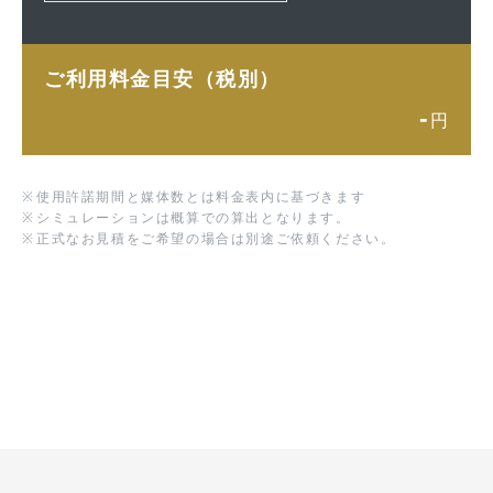
ご利用料金目安（税別）
-
円
※
使用許諾期間と媒体数とは料金表内に基づきます
※
シミュレーションは概算での算出となります。
※
正式なお見積をご希望の場合は別途ご依頼ください。