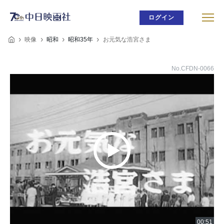
ログイン
映像
昭和
昭和35年
お元気な浩宮さま
No.CFDN-0066