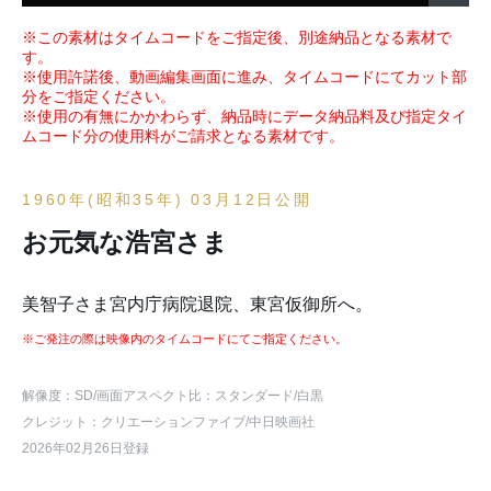
※この素材はタイムコードをご指定後、別途納品となる素材で
す。
※使用許諾後、動画編集画面に進み、タイムコードにてカット部
分をご指定ください。
※使用の有無にかかわらず、納品時にデータ納品料及び指定タイ
ムコード分の使用料がご請求となる素材です。
1960年(昭和35年) 03月12日公開
お元気な浩宮さま
美智子さま宮内庁病院退院、東宮仮御所へ。
※ご発注の際は映像内のタイムコードにてご指定ください。
解像度：SD
/画面アスペクト比：スタンダード
/白黒
クレジット：クリエーションファイブ/中日映画社
2026年02月26日登録