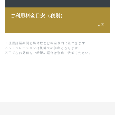
ご利用料金目安（税別）
-
円
※
使用許諾期間と媒体数とは料金表内に基づきます
※
シミュレーションは概算での算出となります。
※
正式なお見積をご希望の場合は別途ご依頼ください。