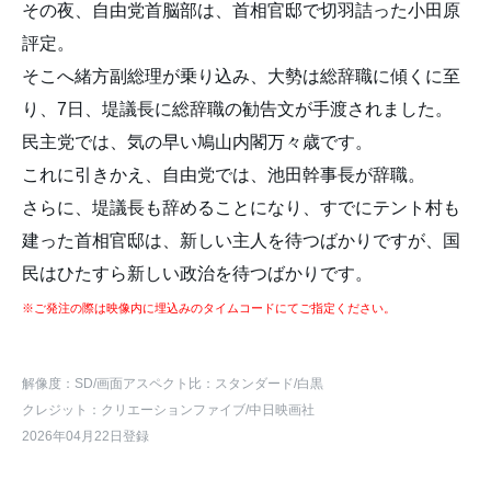
その夜、自由党首脳部は、首相官邸で切羽詰った小田原
評定。
そこへ緒方副総理が乗り込み、大勢は総辞職に傾くに至
り、7日、堤議長に総辞職の勧告文が手渡されました。
民主党では、気の早い鳩山内閣万々歳です。
これに引きかえ、自由党では、池田幹事長が辞職。
さらに、堤議長も辞めることになり、すでにテント村も
建った首相官邸は、新しい主人を待つばかりですが、国
民はひたすら新しい政治を待つばかりです。
※ご発注の際は映像内に埋込みのタイムコードにてご指定ください。
解像度：SD
/画面アスペクト比：スタンダード
/白黒
クレジット：クリエーションファイブ/中日映画社
2026年04月22日登録