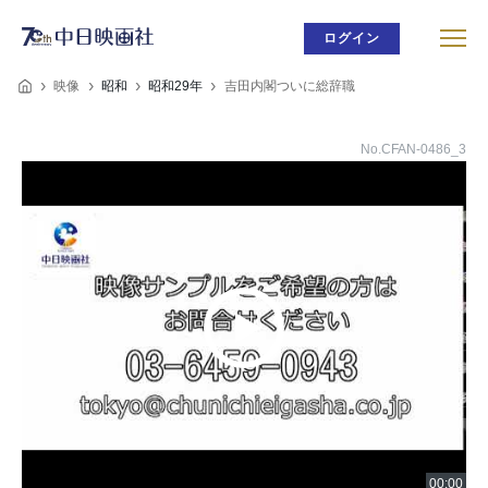
ログイン
映像
昭和
昭和29年
吉田内閣ついに総辞職
No.CFAN-0486_3