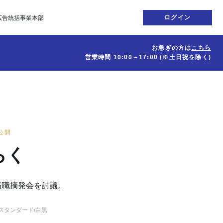
ログイン
広告統括事業本部
お急ぎの方は
こちら
営業時間
10:00～17:00
(※土日祝を除く)
日公開
らく
汚職摘発会を討議。
スタンダード
/白黒