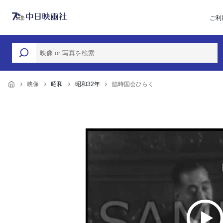
ご利
映像
昭和
昭和32年
臨時国会ひらく