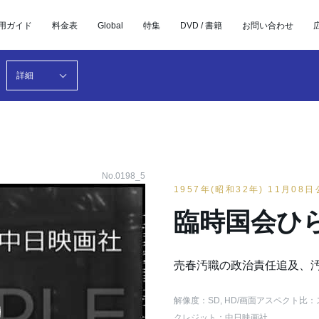
用ガイド
料金表
Global
特集
DVD / 書籍
お問い合わせ
詳細
No.0198_5
1957年(昭和32年) 11月08
臨時国会ひ
売春汚職の政治責任追及、
解像度：SD, HD
/画面アスペクト比：
クレジット：中日映画社