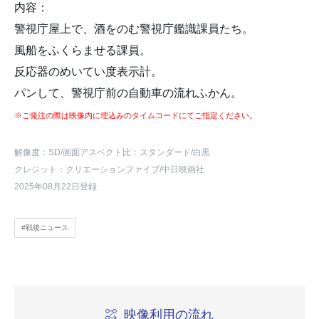
内容：
警視庁屋上で、酒をのむ警視庁鑑識課員たち。
風船をふくらませる課員。
反応器のめいてい度表示計。
パンして、警視庁前の自動車の流れふかん。
※ご発注の際は映像内に埋込みのタイムコードにてご指定ください。
解像度：SD
/画面アスペクト比：スタンダード
/白黒
クレジット：クリエーションファイブ/中日映画社
2025年08月22日登録
#戦後ニュース
映像利用の流れ