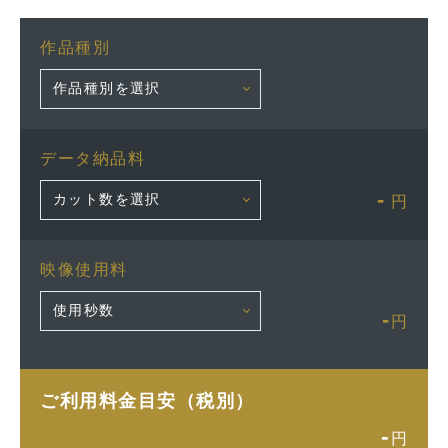
作品種別
データ納品料
-
円
映像使用料
-
円
ご利用料金目安（税別）
-
円