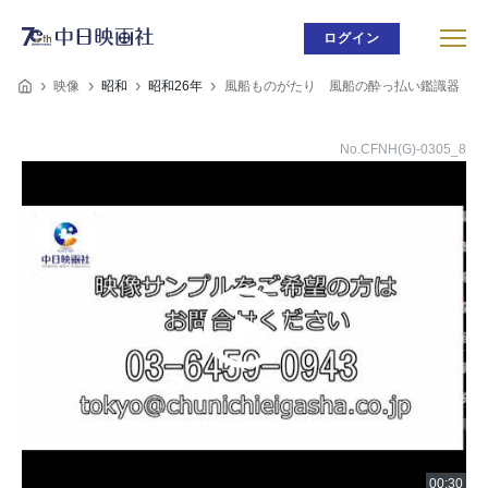
ログイン
映像
昭和
昭和26年
風船ものがたり 風船の酔っ払い鑑識器
No.CFNH(G)-0305_8