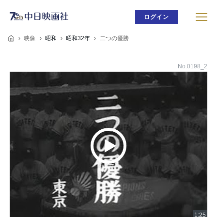
ログイン
映像
昭和
昭和32年
二つの優勝
No.0198_2