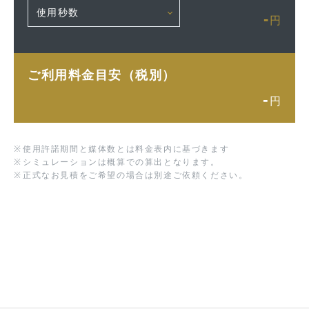
-
円
ご利用料金目安（税別）
-
円
※
使用許諾期間と媒体数とは料金表内に基づきます
※
シミュレーションは概算での算出となります。
※
正式なお見積をご希望の場合は別途ご依頼ください。