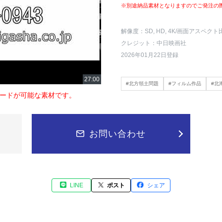
※別途納品素材となりますのでご発注の
解像度：SD, HD, 4K
/画面アスペクト
クレジット：中日映画社
2026年01月22日登録
#北方領土問題
#フィルム作品
#北
ードが可能な素材です。
お問い合わせ
LINE
ポスト
シェア