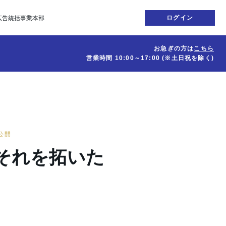
ログイン
広告統括事業本部
お急ぎの方は
こちら
営業時間
10:00～17:00
(※土日祝を除く)
日公開
－それを拓いた