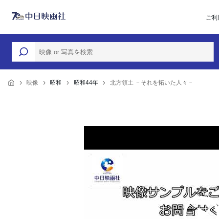
ご利
映像
昭和
昭和44年
北方領土 －それを拓いた人々－