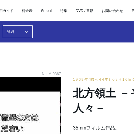
用ガイド
料金表
Global
特集
DVD / 書籍
お問い合わせ
詳細
No.IM-0367
1969年(昭和44年) 09月16
北方領土 
人々－
35mmフィルム作品。