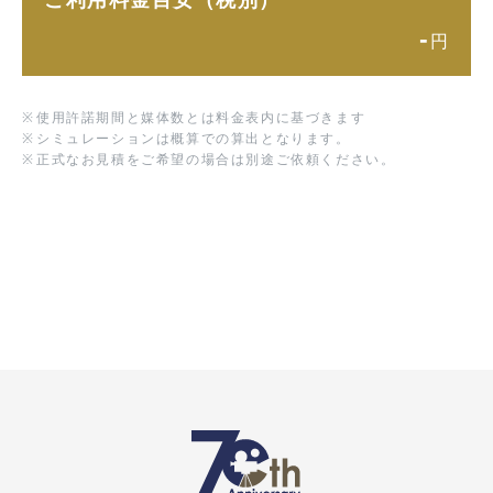
ご利用料金目安（税別）
-
円
※
使用許諾期間と媒体数とは料金表内に基づきます
※
シミュレーションは概算での算出となります。
※
正式なお見積をご希望の場合は別途ご依頼ください。