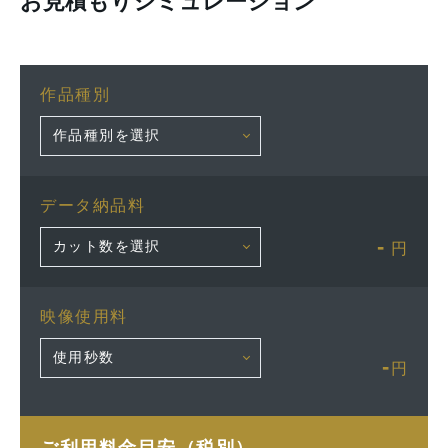
お見積もりシミュレーション
作品種別
データ納品料
-
円
映像使用料
-
円