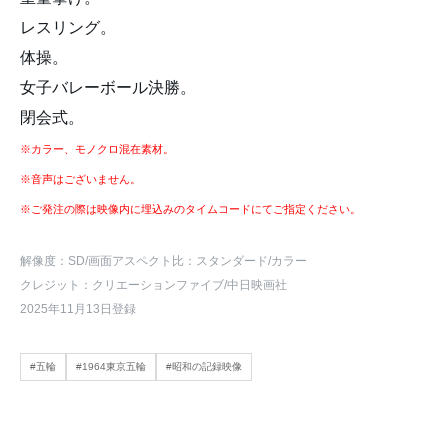
レスリング。
体操。
女子バレーボール決勝。
閉会式。
※カラー、モノクロ混在素材。
※音声はございません。
※ご発注の際は映像内に埋込みのタイムコードにてご指定ください。
解像度：SD
/画面アスペクト比：スタンダード
/カラー
クレジット：クリエーションファイブ/中日映画社
2025年11月13日登録
#五輪
#1964東京五輪
#昭和の記録映像