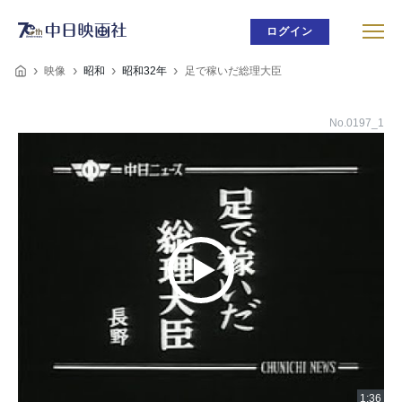
ログイン
映像
昭和
昭和32年
足で稼いだ総理大臣
No.0197_1