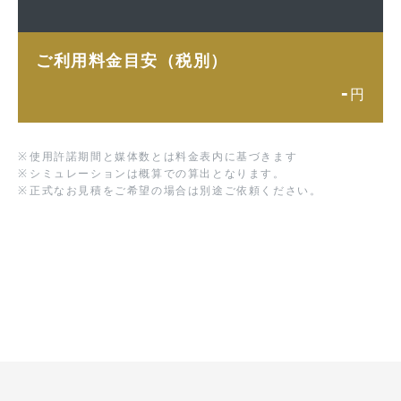
ご利用料金目安（税別）
-
円
※
使用許諾期間と媒体数とは料金表内に基づきます
※
シミュレーションは概算での算出となります。
※
正式なお見積をご希望の場合は別途ご依頼ください。