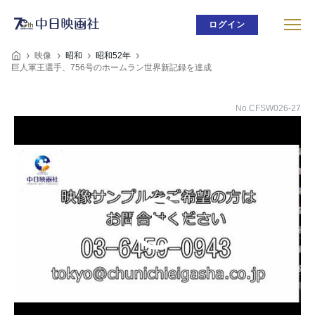
ログイン
映像
昭和
昭和52年
巨人軍王選手、756号のホームラン世界新記録を達成
No.CFSW026-27