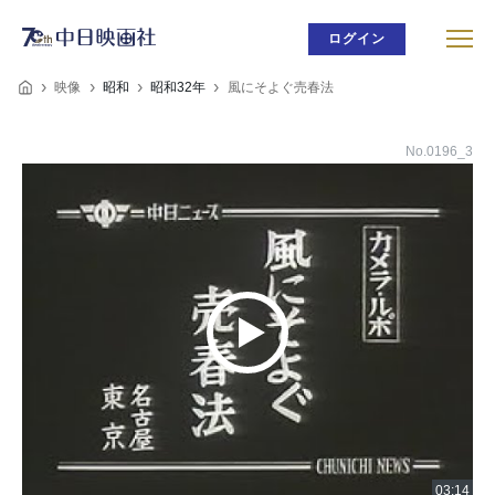
ログイン
映像
昭和
昭和32年
風にそよぐ売春法
No.0196_3