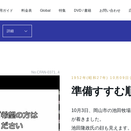
用ガイド
料金表
Global
特集
DVD / 書籍
お問い合わせ
詳細
No.CFAN-0371_4
1952年(昭和27年) 10月09
準備すすむ
10月3日、岡山市の池田牧
が着きました。
池田隆政氏の顔も見えます