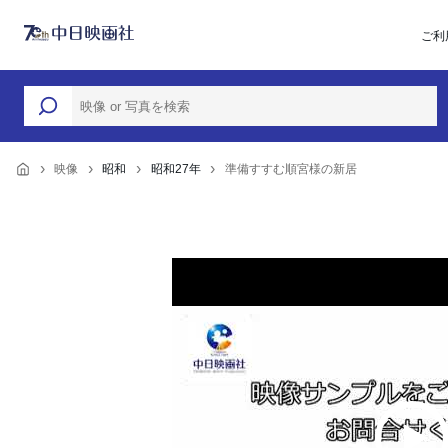
ご利
映像
昭和
昭和27年
準備すすむ順宮様の新居