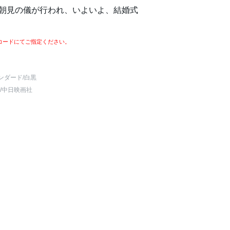
の朝見の儀が行われ、いよいよ、結婚式
コードにてご指定ください。
ンダード
/白黒
/中日映画社