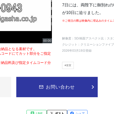
7日には、両陛下に御別れ
が10日に迫りました。
※ご発注の際は映像内に埋込みのタイム
解像度：SD
/画面アスペクト比：スタ
クレジット：クリエーションファイブ
途納品となる素材です。
2026年03月19日登録
ムコードにてカット部分をご指定
タ納品料及び指定タイムコード分
#皇室
お問い合わせ
LINE
ポスト
シェア