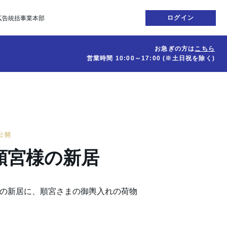
ログイン
広告統括事業本部
お急ぎの方は
こちら
営業時間
10:00～17:00
(※土日祝を除く)
日公開
順宮様の新居
場の新居に、順宮さまの御輿入れの荷物
。