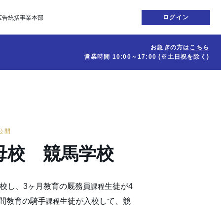
ログイン
広告統括事業本部
お急ぎの方は
こちら
営業時間
10:00～17:00
(※土日祝を除く)
日公開
母校 競馬学校
開校し、3ヶ月教育の厩務員
生徒が4
課程
間教育の騎手
生徒が入校して、競
課程