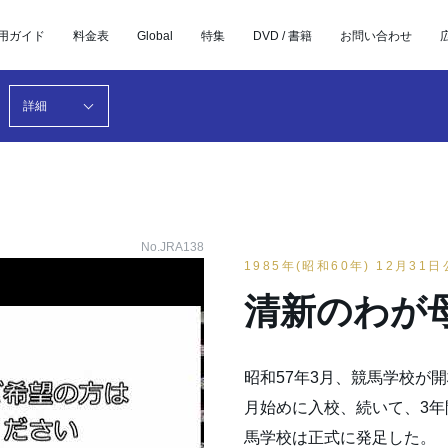
用ガイド
料金表
Global
特集
DVD / 書籍
お問い合わせ
詳細
No.JRA138
1985年(昭和60年) 12月31
清新のわが
昭和57年3月、競馬学校が
月始めに入校、続いて、3年
馬学校は正式に発足した。