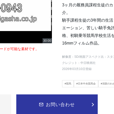
3ヶ月の厩務員課程生徒の
介。
騎手課程生徒の3年間の生
エーション、苦しい騎手免
格、初騎乗等競馬学校生活
16mmフィルム作品。
ードが可能な素材です。
解像度：SD
/画面アスペクト比：スタ
クレジット：中日映画社
2026年03月10日登録
#競馬
#日本中央競馬会
#清新のわ
お問い合わせ