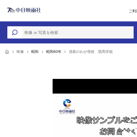
ご利
映像
昭和
昭和60年
清新のわが母校 競馬学校