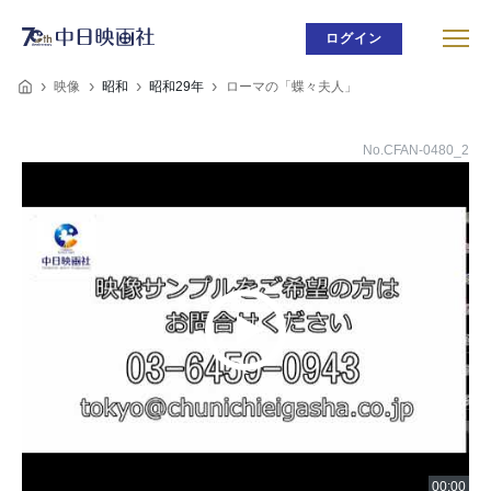
ログイン
映像
昭和
昭和29年
ローマの「蝶々夫人」
No.CFAN-0480_2