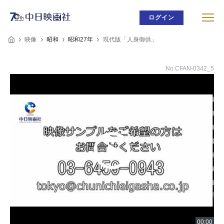
ログイン
映像
昭和
昭和27年
現代版「人身御供」
No.CFAN-0342_5