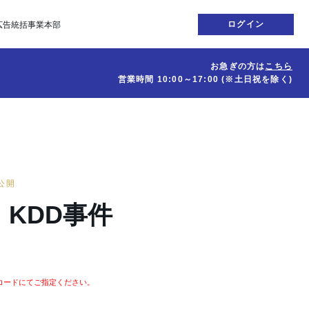
ログイン
広告統括事業本部
お急ぎの方は
こちら
営業時間
10:00～17:00
(※土日祝を除く)
日公開
KDD事件
。
コードにてご指定ください。