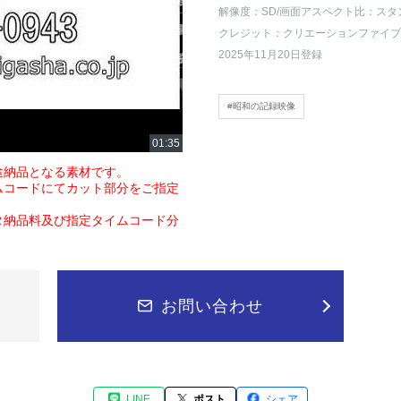
解像度：SD
/画面アスペクト比：スタ
クレジット：クリエーションファイブ
2025年11月20日登録
#昭和の記録映像
途納品となる素材です。
ムコードにてカット部分をご指定
タ納品料及び指定タイムコード分
お問い合わせ
LINE
ポスト
シェア