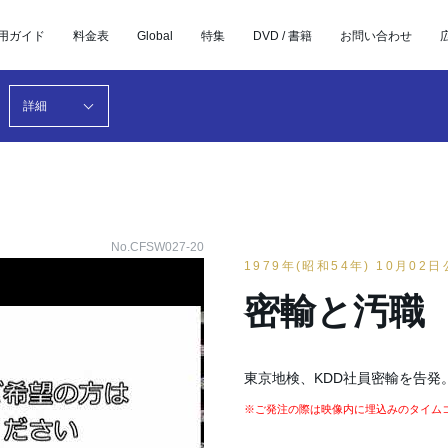
用ガイド
料金表
Global
特集
DVD / 書籍
お問い合わせ
詳細
No.CFSW027-20
1979年(昭和54年) 10月02
密輸と汚職 
東京地検、KDD社員密輸を告発
※ご発注の際は映像内に埋込みのタイム