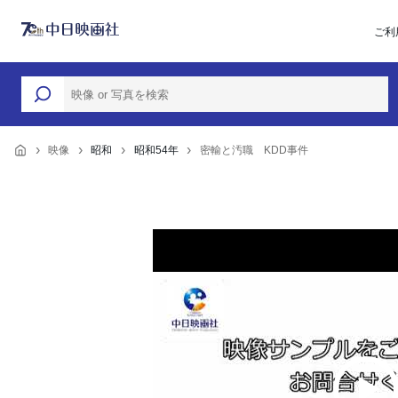
ご利
映像
昭和
昭和54年
密輸と汚職 KDD事件